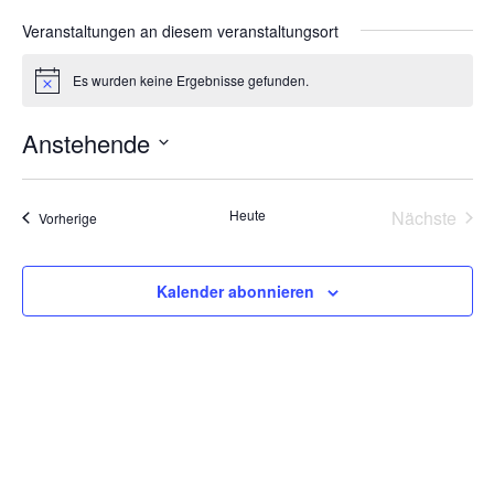
Veranstaltungen an diesem veranstaltungsort
Es wurden keine Ergebnisse gefunden.
Hinweis
Anstehende
Datum
wählen.
Heute
Nächste
Veranstaltungen
Vorherige
Veransta
Kalender abonnieren