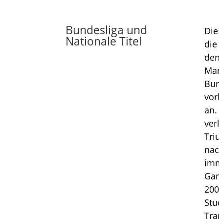
Bundesliga und
Die
Nationale Titel
die
den
Man
Bun
vor
an.
ver
Tri
nac
imm
Gan
200
Stu
Tra