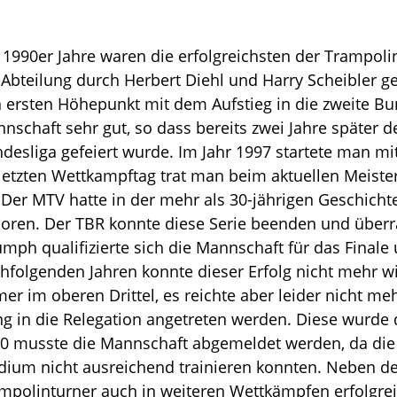
 1990er Jahre waren die erfolgreichsten der Trampol
 Abteilung durch Herbert Diehl und Harry Scheibler g
 ersten Höhepunkt mit dem Aufstieg in die zweite Bun
nschaft sehr gut, so dass bereits zwei Jahre später de
desliga gefeiert wurde. Im Jahr 1997 startete man mi
letzten Wettkampftag trat man beim aktuellen Meist
 Der MTV hatte in der mehr als 30-jährigen Geschicht
loren. Der TBR konnte diese Serie beenden und über
umph qualifizierte sich die Mannschaft für das Finale 
hfolgenden Jahren konnte dieser Erfolg nicht mehr wi
er im oberen Drittel, es reichte aber leider nicht me
g in die Relegation angetreten werden. Diese wurde
0 musste die Mannschaft abgemeldet werden, da die
dium nicht ausreichend trainieren konnten. Neben de
mpolinturner auch in weiteren Wettkämpfen erfolgrei