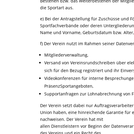
Bestehen bzw. das Weiterbestehen der Mitgli
die Sportart aus.
e) Bei der Antragstellung für Zuschüsse und F
Sportfachverbände oder deren Untergliederun
Name und Vorname, Geburtsdatum bzw. Alter, A
f) Der Verein nutzt im Rahmen seiner Datenve
Mitgliederverwaltung,
Versand von Vereinsrundschreiben über elek
sich für den Bezug registriert und ihr Einv
Videokonferenzen für interne Besprechungen
PräsenzSportangeboten,
Supportanfragen zur Lohnabrechnung von Fe
Der Verein setzt dabei nur Auftragsverarbeiter
Union haben, eine hinreichende Garantie für 
nachweisen. Der Verein hat mit
allen Dienstleistern vor Beginn der Datenvera
des Vereins und ein Recht des