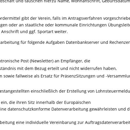
edschaft und tauschen hierzu Name, Wohnanschrift, Geburtsdatum 
ördermittel gibt der Verein, falls im Antragsverfahren vorgeschri
gen oder an staatliche oder kommunale Einrichtungen Übungsleit
nschrift und ggf. Sportart weiter.
rarbeitung für folgende Aufgaben Datenbankserver und Rechenzent
tronische Post (Newsletter) an Empfänger, die
erständnis mit dem Bezug erteilt und nicht widerrufen haben,
 sowie fallweise als Ersatz für PräsenzSitzungen und -Versammlu
stangestellten einschließlich der Erstellung von Lohnsteuermel
 ein, die ihren Sitz innerhalb der Europäischen
eine datenschutzkonforme Datenverarbeitung gewährleisten und di
rbeitung eine individuelle Vereinbarung zur Auftragsdatenverarbe