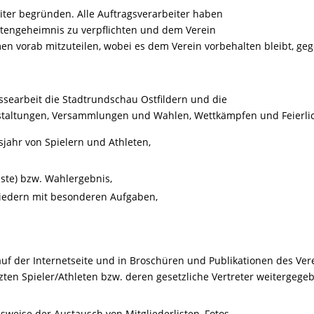
ter begründen. Alle Auftragsverarbeiter haben
atengeheimnis zu verpflichten und dem Verein
n vorab mitzuteilen, wobei es dem Verein vorbehalten bleibt, ge
ssearbeit die Stadtrundschau Ostfildern und die
nstaltungen, Versammlungen und Wahlen, Wettkämpfen und Feierli
ahr von Spielern und Athleten,
iste) bzw. Wahlergebnis,
iedern mit besonderen Aufgaben,
uf der Internetseite und in Broschüren und Publikationen des Ver
zten Spieler/Athleten bzw. deren gesetzliche Vertreter weitergeg
sweise der Austausch von Mitgliederlisten, Fotos