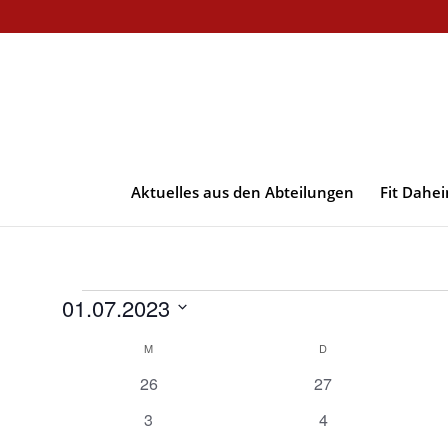
Aktuelles aus den Abteilungen
Fit Dahe
Veranstaltungen
01.07.2023
Datum
Kalender
M
MONTAG
D
DIENSTAG
wählen.
von
0
0
26
27
Veranstaltungen
Veranstaltungen
Veranstaltungen
0
0
3
4
Veranstaltungen
Veranstaltungen