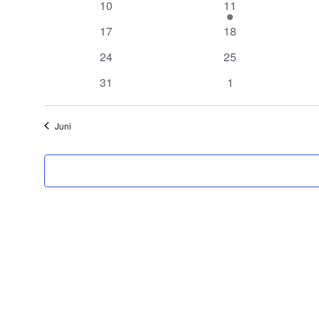
0
1
10
11
Veranstaltungen
Veranstaltung
0
0
17
18
Veranstaltungen
Veranstaltungen
0
0
24
25
Veranstaltungen
Veranstaltungen
0
0
31
1
Veranstaltungen
Veranstaltungen
Juni