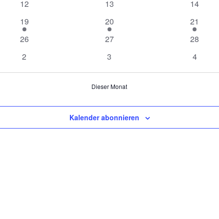
0
0
0
12
13
14
Veranstaltungen
Veranstaltungen
Veranst
1
1
1
19
20
21
Veranstaltung
Veranstaltung
Veranst
0
0
0
26
27
28
Veranstaltungen
Veranstaltungen
Veranst
0
0
0
2
3
4
Veranstaltungen
Veranstaltungen
Veranst
Dieser Monat
Kalender abonnieren