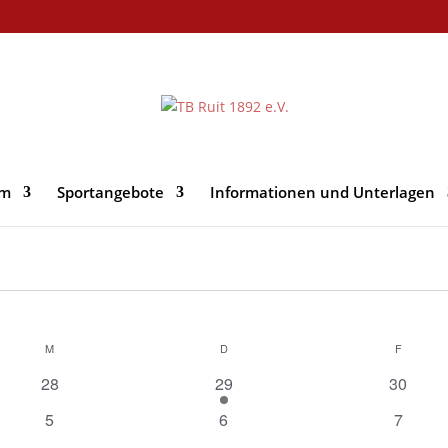
im
Sportangebote
Informationen und Unterlagen
M
MITTWOCH
D
DONNERSTAG
F
FREITA
0
1
0
28
29
30
Veranstaltungen
Veranstaltung
Veranst
0
0
0
5
6
7
Veranstaltungen
Veranstaltungen
Veranst