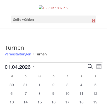
Seite wählen
Turnen
Veranstaltungen
Turnen
Veranstaltungen
Verans
Ver
01.04.2026
Suche
Mona
Ans
Suche
Datum
Nav
Kalender
und
M
MONTAG
D
DIENSTAG
M
MITTWOCH
D
DONNERSTAG
F
FREITAG
S
SAMSTAG
S
SONNT
wählen.
von
Ansich
0
0
0
0
0
0
0
30
31
1
2
3
4
5
Veranstaltungen
Naviga
Veranstaltungen
Veranstaltungen
Veranstaltungen
Veranstaltungen
Veranstaltungen
Veranstaltunge
Veranst
0
0
0
0
0
0
0
6
7
8
9
10
11
12
Veranstaltungen
Veranstaltungen
Veranstaltungen
Veranstaltungen
Veranstaltungen
Veranstaltungen
Veranst
0
0
0
0
0
0
0
13
14
15
16
17
18
19