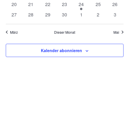
Veranstaltungen
Veranstaltungen
Veranstaltungen
Veranstaltungen
Veranstaltungen
Veranstaltungen
Veranst
0
0
0
0
1
0
0
20
21
22
23
24
25
26
Veranstaltungen
Veranstaltungen
Veranstaltungen
Veranstaltungen
Veranstaltung
Veranstaltungen
Veranst
0
0
0
0
0
0
0
27
28
29
30
1
2
3
Veranstaltungen
Veranstaltungen
Veranstaltungen
Veranstaltungen
Veranstaltungen
Veranstaltunge
Veranst
März
Dieser Monat
Mai
Kalender abonnieren