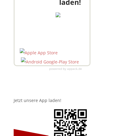
laden!
powered by appack.de
Jetzt unsere App laden!