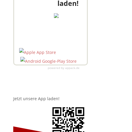
laden!
powered by appack.de
Jetzt unsere App laden!