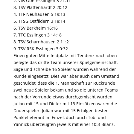
2. VfB Oberesslingen 3 21:11
3. TSV Plattenhardt 2 20:12
4. TTF Neuhausen 5 19:13
5. TTSG Ostfildern 3 18:14
6. TSV Berkheim 16:16
7. TTC Esslingen 3 14:18
8. TSV Scharnhausen 2 11:21
9. TSV RSK Esslingen 3 0:32
Einen guten Mittelfeldplatz mit Tendenz nach oben
belegte das dritte Team unserer Spielgemeinschaft.
Sage und schreibe 16 Spieler wurden während der
Runde eingesetzt. Dies war aber auch dem Umstand
geschuldet, dass die 1. Mannschaft zur Rückrunde
zwei neue Spieler bekam und so die unteren Teams
nach der Vorrunde etwas durchgemischt wurden.
Julian mit 15 und Dieter mit 13 Einsätzen waren die
Dauerspieler. Julian war mit 15 Erfolgen bester
Punktelieferant im Einzel, doch auch Tobi und
Yannick überzeugten jeweils mit einer 10:3-Bilanz.