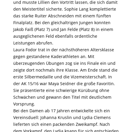
und musste Lillien den Vortritt lassen, die sich damit
den Meistertitel sicherte. Sophie Lang komplettierte
das starke Ruiter Abschneiden mit einem fünften
Finalplatz. Bei den gleichaltrigen Jungen konnten
Jakob Faiß (Platz 7) und Jan Felde (Platz 8) in einem
ausgeglichenen Feld ebenfalls ordentliche
Leistungen abrufen.
Laura Fodor trat in der nächsthöheren Altersklasse
gegen gestandene Kaderathleten an. Mit
überzeugenden Übungen zog sie ins Finale ein und
zeigte dort nochmals ihre Klasse. Am Ende stand die
erste Silbermedaille und die Vizemeisterschaft. In
der AK 15/16 war Maya Seidner die große Favoritin.
Sie präsentierte eine schwierige Kürübung ohne
Schwächen und gewann den Titel mit deutlichem
Vorsprung.
Bei den Damen ab 17 Jahren entwickelte sich ein
Vereinsduell: Johanna Kruslin und Lydia Clemens
lieferten sich einen packenden Zweikampf. Nach
dem Vorkampf, den Lydia knapp für sich entschieden