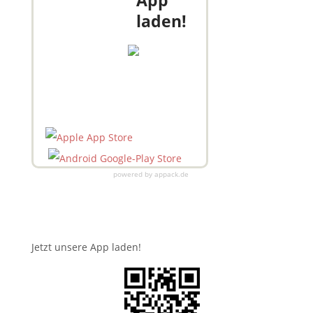
App
laden!
powered by appack.de
Jetzt unsere App laden!