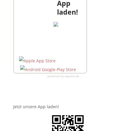
App
laden!
powered by appack.de
Jetzt unsere App laden!