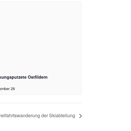
kungsputzete Ostfildern
ember 26
elfahrtswanderung der Skiabteilung