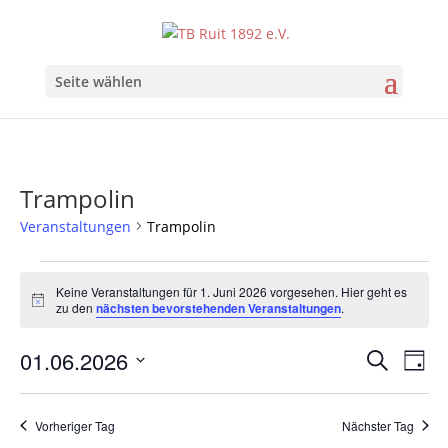
Seite wählen
Trampolin
Veranstaltungen
Trampolin
Veranstaltungen
für
Keine Veranstaltungen für 1. Juni 2026 vorgesehen. Hier geht es
Hinweis
zu den
nächsten bevorstehenden Veranstaltungen
.
1.
Juni
Verans
Ver
01.06.2026
Suche
Tag
2026
Ans
Suche
Datum
Nav
und
wählen.
Vorheriger Tag
Nächster Tag
Ansich