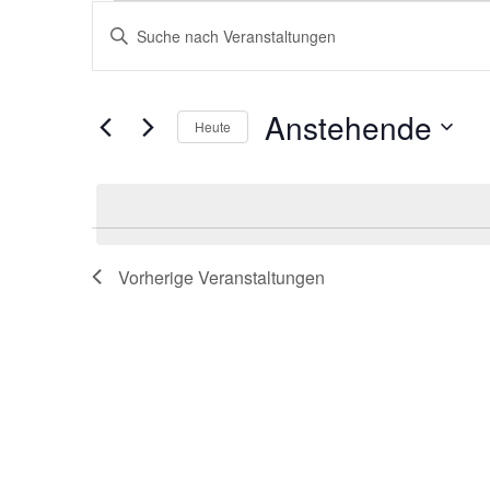
Veranstaltungen
Veranstaltungen
Bitte
Suche
Schlüsselwort
und
eingeben.
Ansichten,
Suche
Anstehende
Navigation
nach
Heute
Veranstaltungen
Datum
Schlüsselwort.
wählen.
Vorherige
Veranstaltungen