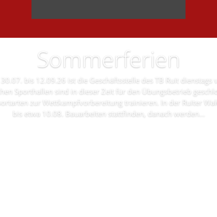
Sommerferien
30.07. bis 12.09.26 ist die Geschäftsstelle des TB Ruit dienstags
schen Sporthallen sind in dieser Zeit für den Übungsbetrieb gesch
ortarten zur Wettkampfvorbereitung trainieren. In der Ruiter W
bis etwa 10.08. Bauarbeiten stattfinden, danach werden...
Lesen Sie mehr