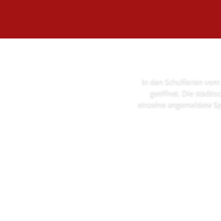
In den Schulferien vom 
geöffnet. Die städti
einzelne angemeldete Sp