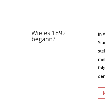
Wie es 1892
In 
begann?
Sta
ste
meh
fol
den