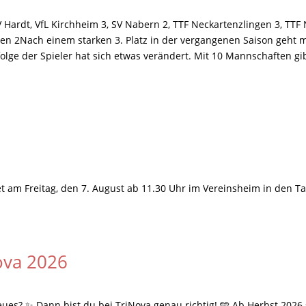
SV Hardt, VfL Kirchheim 3, SV Nabern 2, TTF Neckartenzlingen 3, TT
gen 2Nach einem starken 3. Platz in der vergangenen Saison geht
olge der Spieler hat sich etwas verändert. Mit 10 Mannschaften gib
t am Freitag, den 7. August ab 11.30 Uhr im Vereinsheim in den Ta
ova 2026
eues? ✨ Dann bist du bei TriNova genau richtig! 🩵 Ab Herbst 2026